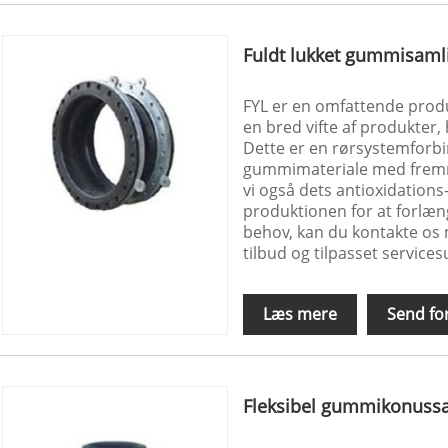
Fuldt lukket gummisaml
FYL er en omfattende prod
en bred vifte af produkter
Dette er en rørsystemforbin
gummimateriale med fremr
vi også dets antioxidation
produktionen for at forlæng
behov, kan du kontakte os 
tilbud og tilpasset service
Læs mere
Send fo
Fleksibel gummikonuss