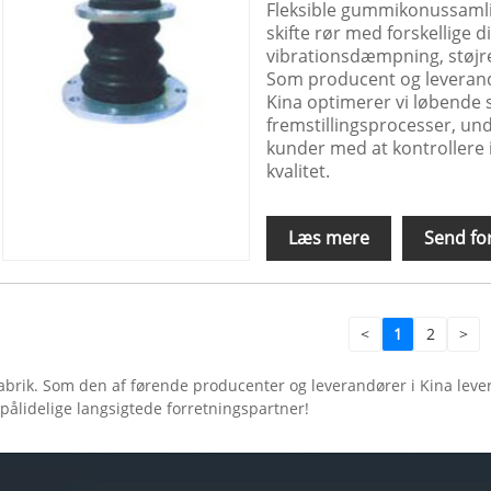
Fleksible gummikonussamlin
skifte rør med forskellige 
vibrationsdæmpning, støjr
Som producent og leverandø
Kina optimerer vi løbende 
fremstillingsprocesser, un
kunder med at kontrollere
kvalitet.
Læs mere
Send fo
<
1
2
>
abrik. Som den af ​​førende producenter og leverandører i Kina leverer
in pålidelige langsigtede forretningspartner!