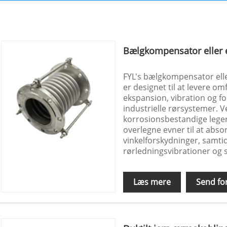
Bælgkompensator eller 
FYL's bælgkompensator eller
er designet til at levere om
ekspansion, vibration og 
industrielle rørsystemer. Ve
korrosionsbestandige lege
overlegne evner til at absor
vinkelforskydninger, samti
rørledningsvibrationer og s
Læs mere
Send fo