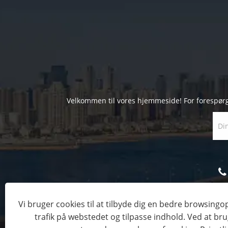
Velkommen til vores hjemmeside! For forespørgsle
Vi bruger cookies til at tilbyde dig en bedre browsingo
trafik på webstedet og tilpasse indhold. Ved at br
Copyright © 2023 Tianjin FYL T