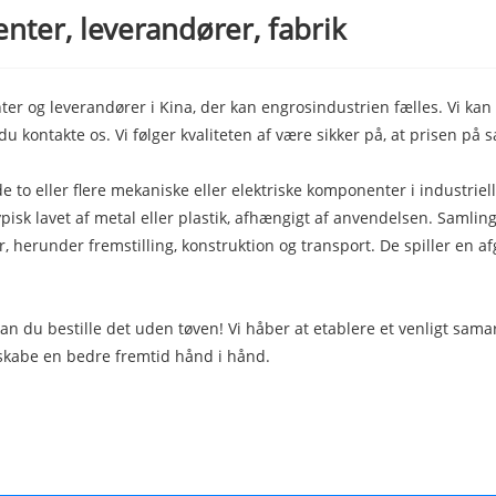
nter, leverandører, fabrik
ter og leverandører i Kina, der kan engrosindustrien fælles. Vi kan 
u kontakte os. Vi følger kvaliteten af ​​være sikker på, at prisen på 
de to eller flere mekaniske eller elektriske komponenter i industrie
typisk lavet af metal eller plastik, afhængigt af anvendelsen. Samli
r, herunder fremstilling, konstruktion og transport. De spiller en afg
t, kan du bestille det uden tøven! Vi håber at etablere et venligt 
g skabe en bedre fremtid hånd i hånd.