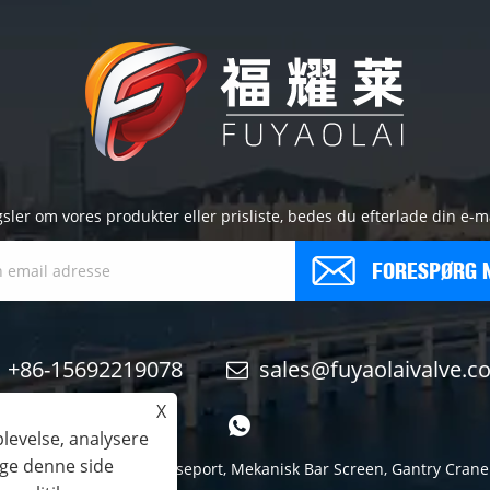
r om vores produkter eller prisliste, bedes du efterlade din e-mail 
FORESPØRG 
+86-15692219078
sales@fuyaolaivalve.c
X
plevelse, analysere
uge denne side
echnology Co., Ltd. - Sluseport, Mekanisk Bar Screen, Gantry Crane