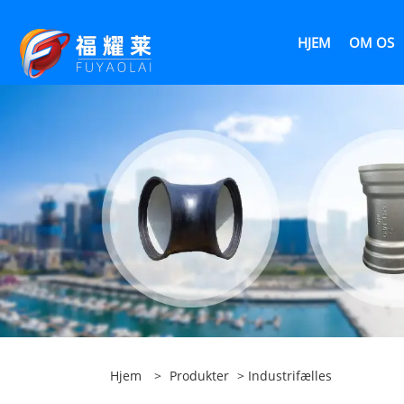
HJEM
OM OS
Hjem
>
Produkter
> Industrifælles