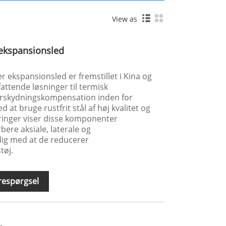
View as
ekspansionsled
 ekspansionsled er fremstillet i Kina og
fattende løsninger til termisk
forskydningskompensation inden for
d at bruge rustfrit stål af høj kvalitet og
ringer viser disse komponenter
bere aksiale, laterale og
dig med at de reducerer
tøj.
respørgsel