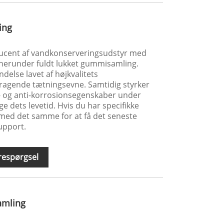
ing
ucent af vandkonserveringsudstyr med
, herunder fuldt lukket gummisamling.
delse lavet af højkvalitets
agende tætningsevne. Samtidig styrker
s- og anti-korrosionsegenskaber under
e dets levetid. Hvis du har specifikke
med det samme for at få det seneste
support.
respørgsel
amling