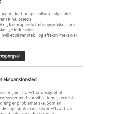
g
cent, der har specialiseret sig i fuldt
er i Kina, præcis
l og fremragende tætningsydelse, som
kellige industrielle
hvilket sikrer stabil og effektiv mekanisk
respørgsel
t ekspansionsled
sion Joint fra FYL er designet til
rørsystemer, hvor vibrationer, termisk
ydning er problematiske. Som en
dør og fabrik i Kina sikrer FYL, at hver
nsion Joint opfylder strenge