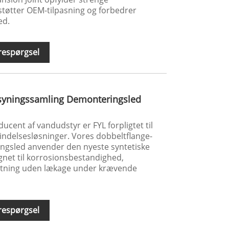
støtter OEM-tilpasning og forbedrer
ed.
respørgsel
syningssamling Demonteringsled
cent af vandudstyr er FYL forpligtet til
bindelsesløsninger. Vores dobbeltflange-
ngsled anvender den nyeste syntetiske
net til korrosionsbestandighed,
tning uden lækage under krævende
respørgsel