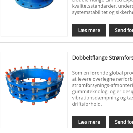
kvalitetsstandarder, under
systemstabilitet og sikkerh
Læs mere
Send fo
Dobbeltflange Strømfor
Som en førende global produ
at levere overlegne rørfor
strømforsynings-afmonteri
gummiteknologi og er desig
vibrationsdæmpning og tæ
driftsforhold.
Læs mere
Send fo