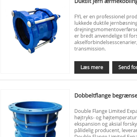
Duktilt jern ærmekoblin
FYL er en professionel produ
lukkede duktile jernbøsning
drejningsmomentoverførse
er bredt anvendelige til fors
akselforbindelsesscenarier, 
transmission.
Læs mere
Send fo
Dobbeltflange begrænse
Double Flange Limited Expan
højtryks- og højtemperatur
ekspansion og aksial forsk
pålidelig producent, leveran
Double Flange Limited Expa