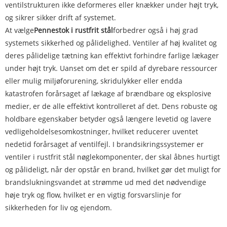
ventilstrukturen ikke deformeres eller knækker under højt tryk,
og sikrer sikker drift af systemet.
At vælge
Pennestok i rustfrit stål
forbedrer også i høj grad
systemets sikkerhed og pålidelighed. Ventiler af høj kvalitet og
deres pålidelige tætning kan effektivt forhindre farlige lækager
under højt tryk. Uanset om det er spild af dyrebare ressourcer
eller mulig miljøforurening, skridulykker eller endda
katastrofen forårsaget af lækage af brændbare og eksplosive
medier, er de alle effektivt kontrolleret af det. Dens robuste og
holdbare egenskaber betyder også længere levetid og lavere
vedligeholdelsesomkostninger, hvilket reducerer uventet
nedetid forårsaget af ventilfejl. I brandsikringssystemer er
ventiler i rustfrit stål nøglekomponenter, der skal åbnes hurtigt
og pålideligt, når der opstår en brand, hvilket gør det muligt for
brandslukningsvandet at strømme ud med det nødvendige
høje tryk og flow, hvilket er en vigtig forsvarslinje for
sikkerheden for liv og ejendom.