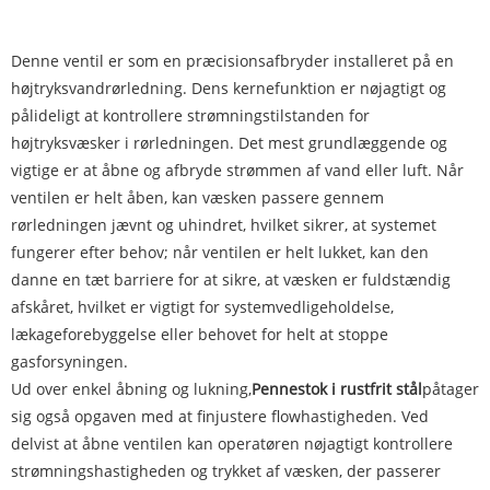
Denne ventil er som en præcisionsafbryder installeret på en
højtryksvandrørledning. Dens kernefunktion er nøjagtigt og
pålideligt at kontrollere strømningstilstanden for
højtryksvæsker i rørledningen. Det mest grundlæggende og
vigtige er at åbne og afbryde strømmen af ​​vand eller luft. Når
ventilen er helt åben, kan væsken passere gennem
rørledningen jævnt og uhindret, hvilket sikrer, at systemet
fungerer efter behov; når ventilen er helt lukket, kan den
danne en tæt barriere for at sikre, at væsken er fuldstændig
afskåret, hvilket er vigtigt for systemvedligeholdelse,
lækageforebyggelse eller behovet for helt at stoppe
gasforsyningen.
Ud over enkel åbning og lukning,
Pennestok i rustfrit stål
påtager
sig også opgaven med at finjustere flowhastigheden. Ved
delvist at åbne ventilen kan operatøren nøjagtigt kontrollere
strømningshastigheden og trykket af væsken, der passerer