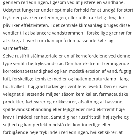
gennem rørledningen, ligesom ved at justere en vandhane.
Udstyret fungerer under optimale forhold for at undgå for stort
tryk, der påvirker rørledningen, eller utilstrækkelig flow, der
påvirker effektiviteten. I det centrale klimaanlæg bruges disse
ventiler til at balancere vandstrømmen i forskellige grenrør for
at sikre, at hvert rum kan opnå den passende køle- og
varmeeffekt.
Selve rustfrit stålmateriale er en af ​​kernefordelene ved denne
type ventil i højtryksvandsrør. Den har ekstremt fremragende
korrosionsbestandighed og kan modstå erosion af vand, fugtig
luft, forskellige kemiske medier og højtemperaturdamp i lang
tid, hvilket i høj grad forlænger ventilens levetid. Den er især
velegnet til ætsende miljøer såsom kemikalier, farmaceutiske
produkter, fødevarer og drikkevarer, afsaltning af havvand,
spildevandsbehandling eller lejligheder med ekstremt høje
krav til middel renhed. Samtidig har rustfrit stål høj styrke og
sejhed og kan perfekt modstå det kontinuerlige eller
forbigående høje tryk inde i rørledningen, hvilket sikrer, at