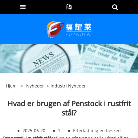
Hjem
>
Nyheder
>
Industri Nyheder
Hvad er brugen af ​​Penstock i rustfrit
stål?
●
2025-06-20
●
1
●
Efterlad mig en besked