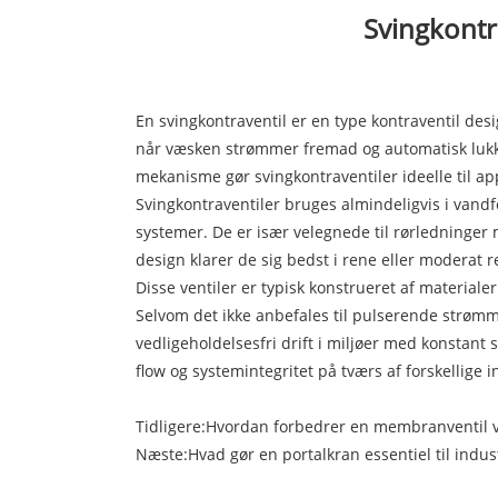
Svingkontra
En svingkontraventil er en type kontraventil des
når væsken strømmer fremad og automatisk lukke
mekanisme gør svingkontraventiler ideelle til a
Svingkontraventiler bruges almindeligvis i van
systemer. De er især velegnede til rørledninger 
design klarer de sig bedst i rene eller moderat 
Disse ventiler er typisk konstrueret af materialer
Selvom det ikke anbefales til pulserende strømme
vedligeholdelsesfri drift i miljøer med konstant 
flow og systemintegritet på tværs af forskellige i
Tidligere:
Hvordan forbedrer en membranventil væ
Næste:
Hvad gør en portalkran essentiel til indus