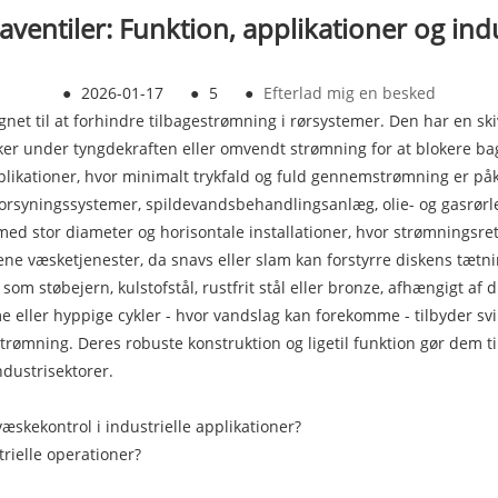
ventiler: Funktion, applikationer og ind
●
2026-01-17
●
5
●
Efterlad mig en besked
ignet til at forhindre tilbagestrømning i rørsystemer. Den har en s
r under tyngdekraften eller omvendt strømning for at blokere ba
pplikationer, hvor minimalt trykfald og fuld gennemstrømning er på
dforsyningssystemer, spildevandsbehandlingsanlæg, olie- og gasrør
med stor diameter og horisontale installationer, hvor strømningsre
rene væsketjenester, da snavs eller slam kan forstyrre diskens tætn
 som støbejern, kulstofstål, rustfrit stål eller bronze, afhængigt af
 eller hyppige cykler - hvor vandslag kan forekomme - tilbyder svi
strømning. Deres robuste konstruktion og ligetil funktion gør dem til
ndustrisektorer.
skekontrol i industrielle applikationer?
trielle operationer?