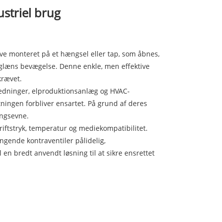
ustriel brug
kive monteret på et hængsel eller tap, som åbnes,
glæns bevægelse. Denne enkle, men effektive
krævet.
ledninger, elproduktionsanlæg og HVAC-
tningen forbliver ensartet. På grund af deres
ingsevne.
 driftstryk, temperatur og mediekompatibilitet.
ngende kontraventiler pålidelig,
 en bredt anvendt løsning til at sikre ensrettet