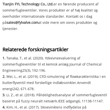
Tianjin FYL Technology Co., Ltd.
er en førende producent af
sommerfugleventiler. Vores produkter er af høj kvalitet og
overholder internationale standarder. Kontakt os i dag
på
sales@fylvalve.com
at vide mere om vores produkter og
tjenester.
Relaterede forskningsartikler
1.
Tanaka, T., et al. (2020). Ydeevneevaluering af
sommerfugleventiler til et kemisk anlæg.
Journal of Chemical
Engineering
25(3), 192-196.
2.
Wei, L., et al. (2019). CFD-simulering af flowkarakteristika i en
butterflyventil med forskellige indløbsvinkler.
Anvendt
energi
242, 671-678.
3.
Li, Z., et al. (2018). Pålidelighedsanalyse af sommerfugleventil
baseret på fuzzy neuralt netværk.
IEEE adgang
6, 11138-11147.
4.
Kim, H., et al. (2017). Skivevinklens indflydelse på