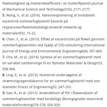
flowhastighed og momentkoefficient i en butterflyventil.
Journal
of Mechanical Science and Technology
31(5), 2171-2177.
5.
Wang, X., et al. (2016). Ydeevneoptimering af tredobbelt
excentrisk sommerfugleventil baseret på
responsoverflademetodologi.
Anvendt mekanik og
materialer
832, 15-22.
6.
Chen, Y., et al. (2015). Effekt af excentricitet på flowet gennem
sommerfugleventilen ved hjælp af CFD-simulering.
International
Journal of Energy and Environmental Engineering
6(4), 397-403.
7.
Cho, M., et al. (2014). Syntese af en sommerfugleventil med
en variabel cambervinge til en flymotor.
Materialer & Design
53,
958-966.
8.
Ling, X., et al. (2013). Numerisk undersøgelse af
strømningsegenskaberne for en sommerfugleventil med stor
diameter.
Proces of Engineering
52, 247-252.
9.
Gao, R., et al. (2012). Anvendelsen af ​​PIV i flowanalysen af ​​
sommerfugleventiler med forskellige åbningsgrader.
Avanceret
materialeforskning
576-578, 926-929.