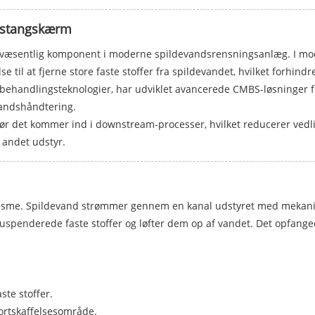
k stangskærm
 væsentlig komponent i moderne spildevandsrensningsanlæg. I mods
il at fjerne store faste stoffer fra spildevandet, hvilket forhindr
andbehandlingsteknologier, har udviklet avancerede CMBS-løsninger
vandshåndtering.
ør det kommer ind i downstream-processer, hvilket reducerer vedl
 andet udstyr.
isme. Spildevand strømmer gennem en kanal udstyret med mekanisk
uspenderede faste stoffer og løfter dem op af vandet. Det opfange
ste stoffer.
bortskaffelsesområde.