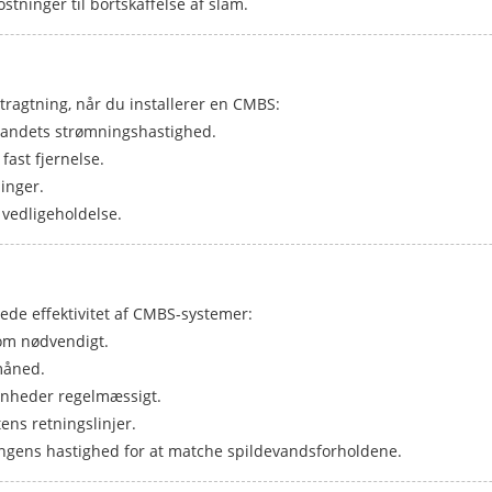
tninger til bortskaffelse af slam.
etragtning, når du installerer en CMBS:
vandets strømningshastighed.
fast fjernelse.
inger.
 vedligeholdelse.
ede effektivitet af CMBS-systemer:
om nødvendigt.
måned.
enheder regelmæssigt.
ens retningslinjer.
ngens hastighed for at matche spildevandsforholdene.