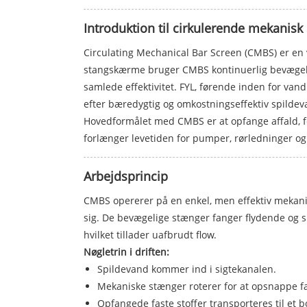
Introduktion til cirkulerende mekanis
Circulating Mechanical Bar Screen (CMBS) er en
stangskærme bruger CMBS kontinuerlig bevægelse t
samlede effektivitet. FYL, førende inden for v
efter bæredygtig og omkostningseffektiv spilde
Hovedformålet med CMBS er at opfange affald, f
forlænger levetiden for pumper, rørledninger og
Arbejdsprincip
CMBS opererer på en enkel, men effektiv mekan
sig. De bevægelige stænger fanger flydende og s
hvilket tillader uafbrudt flow.
Nøgletrin i driften:
Spildevand kommer ind i sigtekanalen.
Mekaniske stænger roterer for at opsnappe fa
Opfangede faste stoffer transporteres til et 