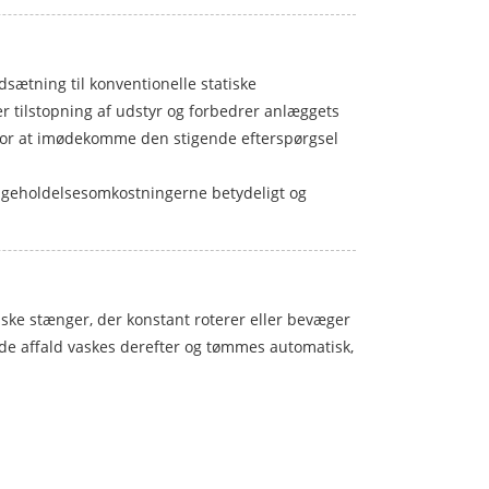
ætning til konventionelle statiske
er tilstopning af udstyr og forbedrer anlæggets
 for at imødekomme den stigende efterspørgsel
igeholdelsesomkostningerne betydeligt og
e stænger, der konstant roterer eller bevæger
de affald vaskes derefter og tømmes automatisk,