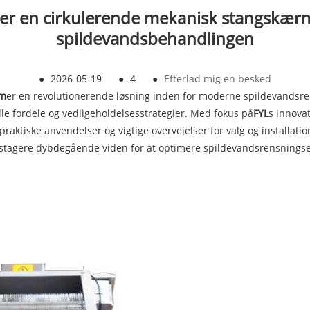
 en cirkulerende mekanisk stangskærm ef
spildevandsbehandlingen
●
2026-05-19
●
4
●
Efterlad mig en besked
rm
er en revolutionerende løsning inden for moderne spildevandsr
le fordele og vedligeholdelsesstrategier. Med fokus på
FYL
s innovat
ktiske anvendelser og vigtige overvejelser for valg og installatio
stagere dybdegående viden for at optimere spildevandsrensningsef