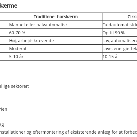
rskærme
Traditionel barskærm
Cirk
Manuel eller halvautomatisk
Fuldautomatisk k
60-70 %
Op til 90 %
Høj, arbejdskrævende
Lav, automatiser
Moderat
Lave, energieffe
5-10 år
10-15 år
lige sektorer:
rien
ag
stallationer og eftermontering af eksisterende anlæg for at forbedr