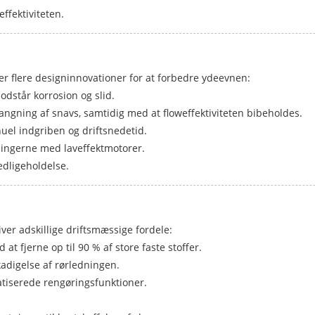
ffektiviteten.
er flere designinnovationer for at forbedre ydeevnen:
odstår korrosion og slid.
angning af snavs, samtidig med at floweffektiviteten bibeholdes.
el indgriben og driftsnedetid.
ingerne med laveffektmotorer.
edligeholdelse.
er adskillige driftsmæssige fordele:
at fjerne op til 90 % af store faste stoffer.
kadigelse af rørledningen.
tiserede rengøringsfunktioner.