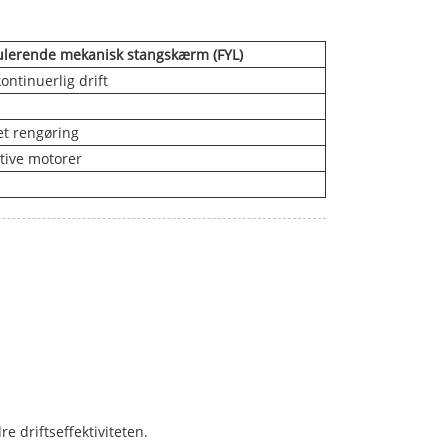
ulerende mekanisk stangskærm (FYL)
ontinuerlig drift
et rengøring
ktive motorer
e driftseffektiviteten.