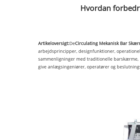
Hvordan forbedrer
Artikeloversigt:
De
Circu
lating Mekanisk Bar Skæ
arbejdsprincipper, designfunktioner, operationel
sammenligninger med traditionelle barskærme, pra
give anlægsingeniører, operatører og beslutning