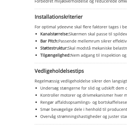
Forbedret miljøoverholdelse og reducerede omkos
Installationskriterier
For optimal ydeevne skal flere faktorer tages i b
Kanalstørrelse:
Skærmen skal passe til spilde
Bar Pitch:
Passende mellemrum sikrer effektiv 
Støttestruktur:
Skal modstå mekaniske belastn
Tilgængelighed:
Nem adgang til inspektion og
Vedligeholdelsestips
Regelmæssig vedligeholdelse sikrer den langsigt
Undersøg stængerne for slid og udskift dem 
Kontroller motorer og drivmekanismer hver 
Rengør affaldsopsamlings- og bortskaffelses
Smør bevægelige dele i henhold til producent
Overvåg strømningshastigheder og juster sta