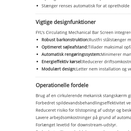
Stænger renses automatisk for at opretholde e
Vigtige designfunktioner
FYL's Circulating Mechanical Bar Screen integrer
Robust barkonstruktion:
Rustfri stålstænger m
Optimeret søjleafstand:
Tillader maksimal opf
Automatisk rengøringssystem:
Minimerer manu
Energieffektiv kørsel:
Reducerer driftsomkostn
Modulært design:
Letter nem installation og v
Operationelle fordele
Brug af en cirkulerende mekanisk stangskærm giv
Forbedret spildevandsbehandlingseffektivitet ved 
Reduceret risiko for tilstopning af udstyr og bes
Lavere arbejdsomkostninger på grund af automa
Forlænget levetid for downstream-udstyr.