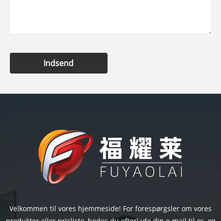
Indsend
Velkommen til vores hjemmeside! For forespørgsler om vores
produkter eller prisliste, bedes du efterlade din e-mail til os, og