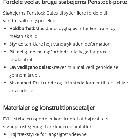
Fordele ved at bruge støbejerns Penstock-porte
Støbejerns Penstock Gates tilbyder flere fordele til
vandforvaltningsprojekter:
Holdbarhed:
Modstandsdygtig over for korrosion og
mekanisk slid.
Styrke:
Kan klare højt vandtryk uden deformation.
Pålidelig forsegling:
Forhindrer lækage for præcis
flowkontrol.
Lav vedligeholdelse:
Kræver minimal vedligeholdelse
gennem årtier.
Alsidighed:
Fås i runde og firkantede former til forskellige
anvendelser.
Materialer og konstruktionsdetaljer
FYL's støbejernsporte er konstrueret af højkvalitets
støbejernslegering. Funktionerne omfatter:
Høj trækstyrke for langsigtet ydeevne