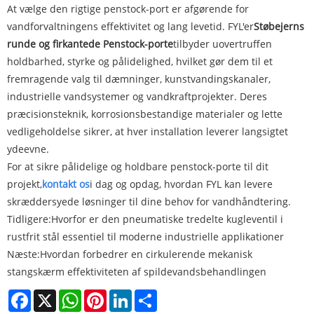
At vælge den rigtige penstock-port er afgørende for
vandforvaltningens effektivitet og lang levetid. FYL'er
Støbejerns
runde og firkantede Penstock-porte
tilbyder uovertruffen
holdbarhed, styrke og pålidelighed, hvilket gør dem til et
fremragende valg til dæmninger, kunstvandingskanaler,
industrielle vandsystemer og vandkraftprojekter. Deres
præcisionsteknik, korrosionsbestandige materialer og lette
vedligeholdelse sikrer, at hver installation leverer langsigtet
ydeevne.
For at sikre pålidelige og holdbare penstock-porte til dit
projekt,
kontakt os
i dag og opdag, hvordan FYL kan levere
skræddersyede løsninger til dine behov for vandhåndtering.
Tidligere:
Hvorfor er den pneumatiske tredelte kugleventil i
rustfrit stål essentiel til moderne industrielle applikationer
Næste:
Hvordan forbedrer en cirkulerende mekanisk
stangskærm effektiviteten af ​​spildevandsbehandlingen
Facebook
X
WhatsApp
Pinterest
LinkedIn
Share