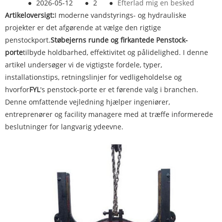
●
2026-05-12
●
2
●
Efterlad mig en besked
Artikeloversigt:
I moderne vandstyrings- og hydrauliske
projekter er det afgørende at vælge den rigtige
penstockport.
Støbejerns runde og firkantede Penstock-
porte
tilbyde holdbarhed, effektivitet og pålidelighed. I denne
artikel undersøger vi de vigtigste fordele, typer,
installationstips, retningslinjer for vedligeholdelse og
hvorfor
FYL
's penstock-porte er et førende valg i branchen.
Denne omfattende vejledning hjælper ingeniører,
entreprenører og facility managere med at træffe informerede
beslutninger for langvarig ydeevne.