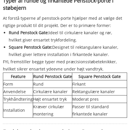
Typer af runde og firkantede Penstock-porte i
støbejern
At forstå typerne af penstock-porte hjælper med at vælge det
rigtige produkt til dit projekt. Der er to primære former:
Rund Penstock Gate:
Ideel til cirkulære kanaler og rør,
hvilket giver ensartet trykfordeling.
Square Penstock Gate:
Designet til rektangulære kanaler,
hvilket giver lettere installation i firkantede kanaler.
FYL fremstiller begge typer med præcisionsstøbeteknikker,
hvilket sikrer ensartet ydeevne under højt vandtryk.
Feature
Rund Penstock Gate
Square Penstock Gate
Form
Rund
Firkant
Anvendelse
Cirkulære kanaler
Rektangulære kanaler
Trykhåndtering
Højt ensartet tryk
Moderat pres
Kræver cirkulær
Passer til standard
Installation
montering
firkantede kanaler