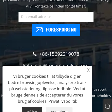
vi vil kontakte os inden for 24 timer.
FORESPØRG NU
+86-15692219078
sales@fuyaolaivalve.com
X
Vi bruger cookies til at tilbyde dig en
bedre browsingoplevelse, analysere trafik
på webstedet og tilpasse indhold. Ved at
Copyright © 2023 Tianjin FYL Technology Co., Ltd. - Sluseport,
bruge denne side accepterer du vores
Mekanisk Bar Screen, Gantry Crane - Alle rettigheder forbeholdes
brug af cookies.
Privatlivspolitik
Links
Sitemap
RSS
XML
Privatlivspolitik
Afvise
Acceptere